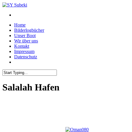
Skip
to
main
content
Menu
Home
Bilderlogbücher
Unser Boot
Wir über uns
Kontakt
Impressum
Datenschutz
Close
Search
Salalah Hafen