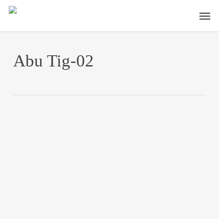
Skip
Men
to
main
content
Abu Tig-02