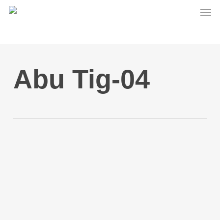
Men
Skip
to
main
content
Abu Tig-04