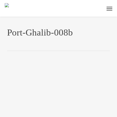
Skip
Men
to
main
content
Port-Ghalib-008b