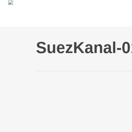
Skip
to
main
content
SuezKanal-0