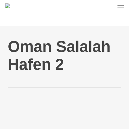
Men
Skip
to
main
content
Oman Salalah
Hafen 2