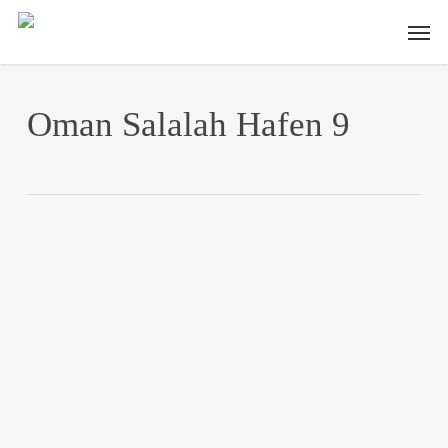
Skip
Men
to
main
content
Oman Salalah Hafen 9