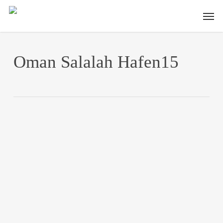
Skip
Men
to
main
content
Oman Salalah Hafen15