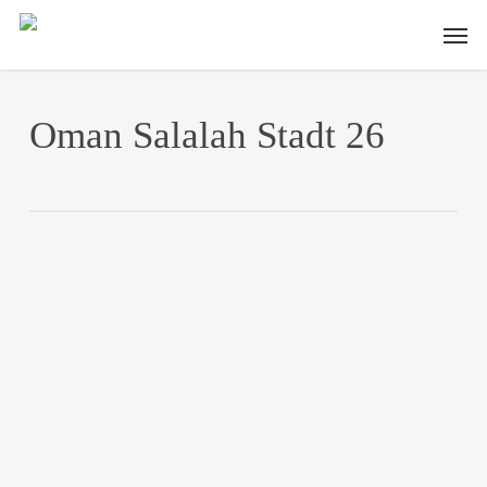
Skip
Men
to
main
content
Oman Salalah Stadt 26