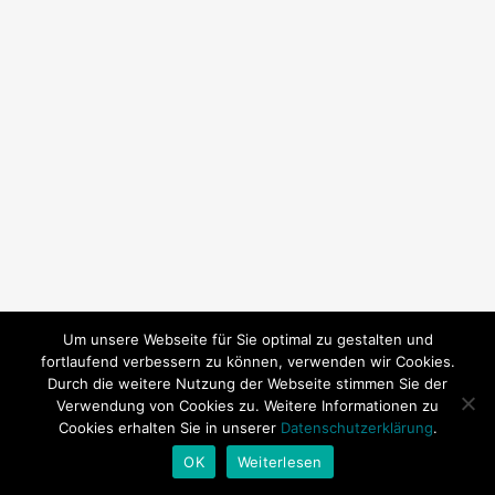
Um unsere Webseite für Sie optimal zu gestalten und
fortlaufend verbessern zu können, verwenden wir Cookies.
Durch die weitere Nutzung der Webseite stimmen Sie der
Verwendung von Cookies zu. Weitere Informationen zu
Cookies erhalten Sie in unserer
Datenschutzerklärung
.
© 2026 SY Subeki. | Technische Betreuung:
Andrea Baitz
OK
Weiterlesen