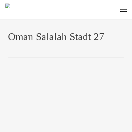
Skip
Men
to
main
content
Oman Salalah Stadt 27