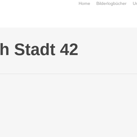
Home
Bilderlogbücher
U
h Stadt 42