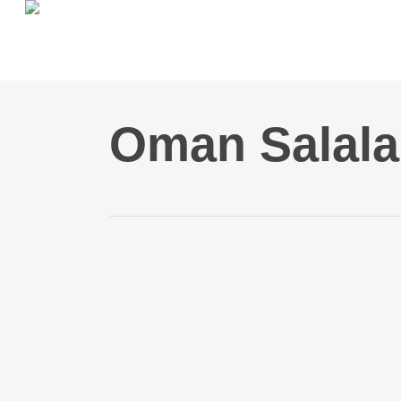
Skip
to
main
content
Oman Salala