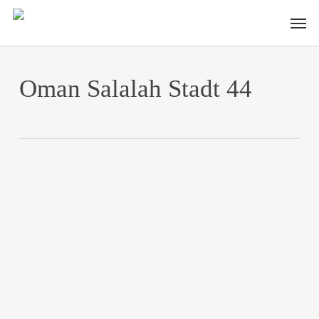
Skip
Men
to
main
content
Oman Salalah Stadt 44