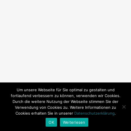
Um unsere Webseite für Sie optimal zu gestalten und
fortlaufend verbessern zu können, verwenden wir Cookies.
Durch die weitere Nutzung der Webseite stimmen Sie der
Verwendung von Cookies zu. Weitere Informationen zu
Cookies erhalten Sie in unserer
Datenschutzerklärung
.
© 2026 SY Subeki. | Technische Betreuung:
Andrea Baitz
OK
Weiterlesen