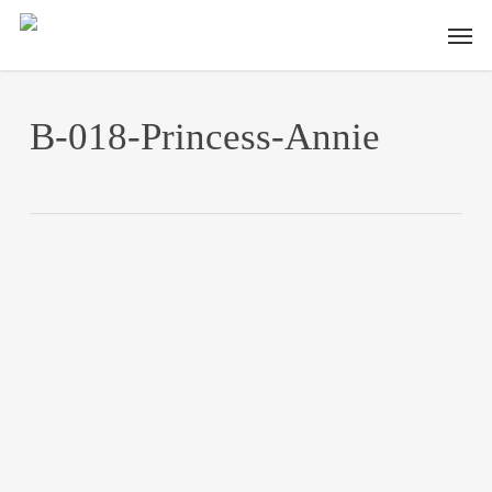
Skip
Men
to
main
content
B-018-Princess-Annie