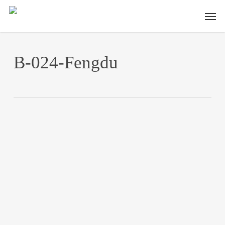
Skip
Men
to
main
content
B-024-Fengdu