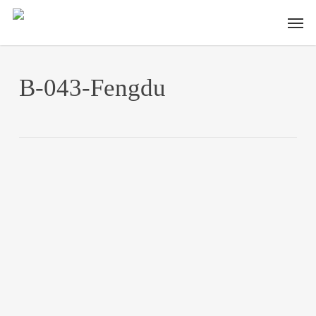
Skip
Men
to
main
content
B-043-Fengdu