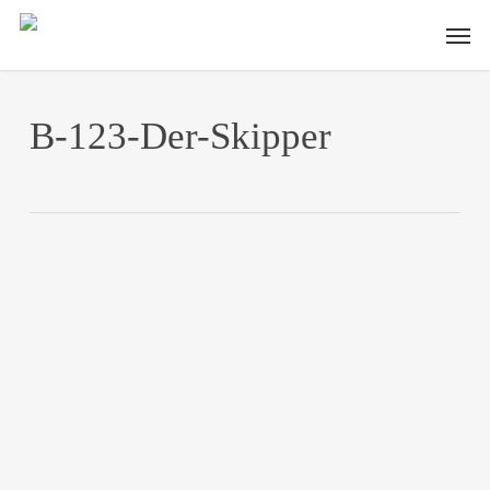
Skip
Men
to
main
content
B-123-Der-Skipper