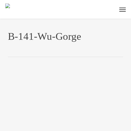
Skip
Men
to
main
content
B-141-Wu-Gorge