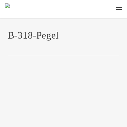
Skip
Men
to
main
content
B-318-Pegel