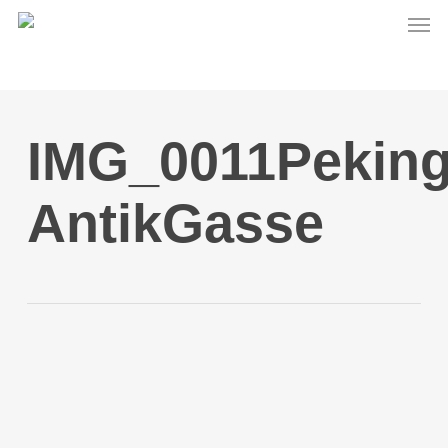
Men
Skip
to
main
content
IMG_0011Peking
AntikGasse