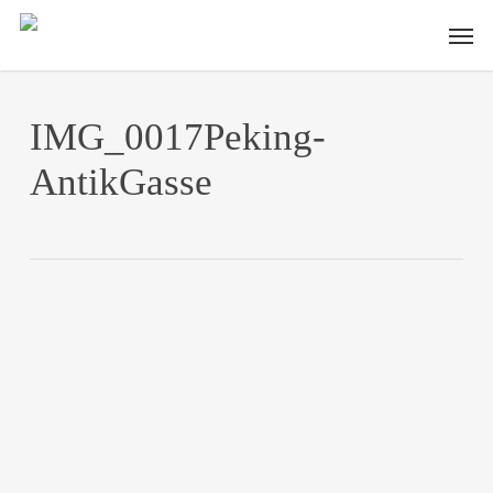
Skip
Men
to
main
content
IMG_0017Peking-
AntikGasse