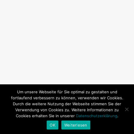
Um unsere Webseite für Sie optimal zu gestalten und
fortlaufend verbessern zu können, verwenden wir Cookies.
Durch die weitere Nutzung der Webseite stimmen Sie der
Verwendung von Cookies zu. Weitere Informationen zu
Cookies erhalten Sie in unserer
Datenschutzerklärung
.
© 2026 SY Subeki. | Technische Betreuung:
Andrea Baitz
OK
Weiterlesen