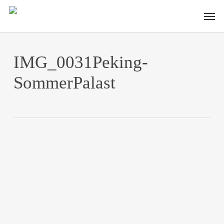
Skip
Men
to
main
content
IMG_0031Peking-
SommerPalast