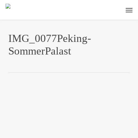
Skip
Men
to
main
content
IMG_0077Peking-
SommerPalast