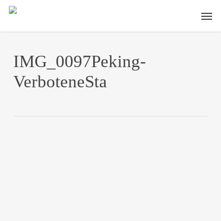
Skip
Men
to
main
content
IMG_0097Peking-
VerboteneSta