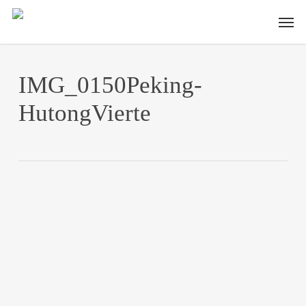
Skip
Men
to
main
content
IMG_0150Peking-
HutongVierte