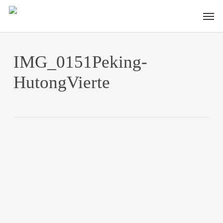
Skip
Men
to
main
content
IMG_0151Peking-
HutongVierte