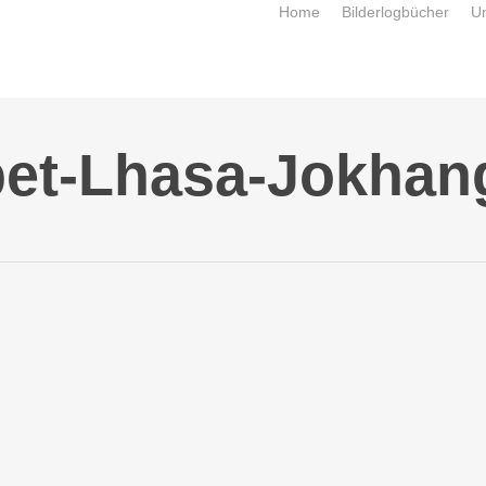
Home
Bilderlogbücher
U
et-Lhasa-Jokhan