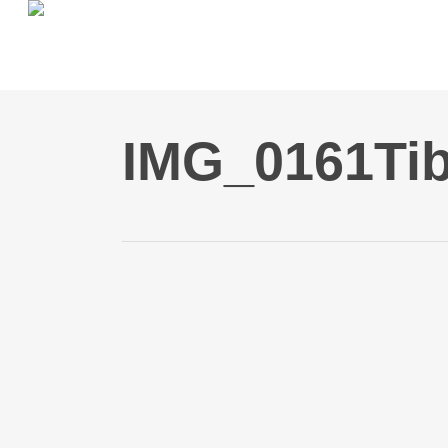
Skip
to
main
content
IMG_0161Tib