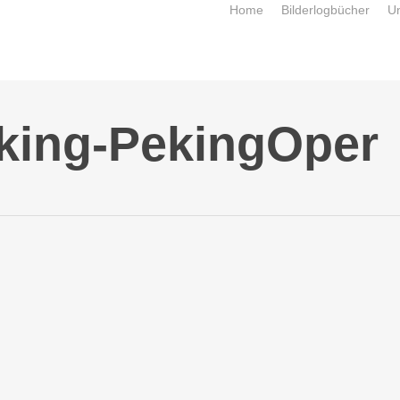
Home
Bilderlogbücher
U
king-PekingOper