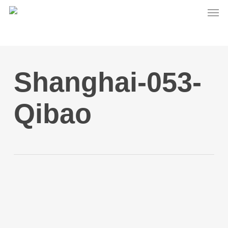
Men
Skip
to
main
content
Shanghai-053-
Qibao