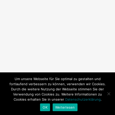
Um unsere Webseite für Sie optimal zu gestalten und
fortlaufend verbessern zu können, verwenden wir Cookies.
Durch die weitere Nutzung der Webseite stimmen Sie der
Verwendung von Cookies zu. Weitere Informationen zu
Cookies erhalten Sie in unserer
Datenschutzerklärung
.
© 2026 SY Subeki. | Technische Betreuung:
Andrea Baitz
OK
Weiterlesen