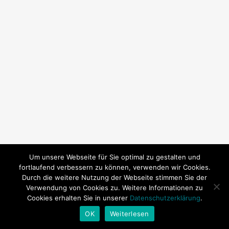
Um unsere Webseite für Sie optimal zu gestalten und
fortlaufend verbessern zu können, verwenden wir Cookies.
Durch die weitere Nutzung der Webseite stimmen Sie der
Verwendung von Cookies zu. Weitere Informationen zu
Cookies erhalten Sie in unserer
Datenschutzerklärung
.
© 2026 SY Subeki. | Technische Betreuung:
Andrea Baitz
OK
Weiterlesen