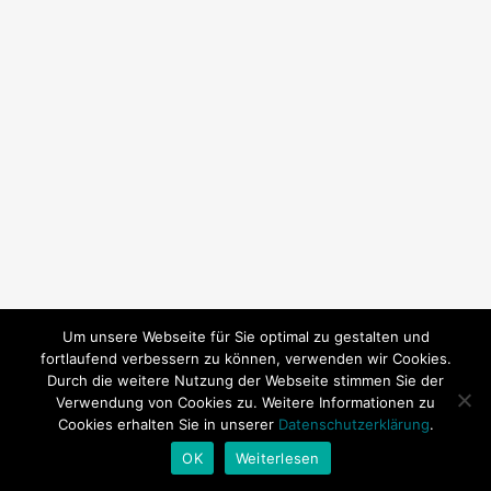
Um unsere Webseite für Sie optimal zu gestalten und
fortlaufend verbessern zu können, verwenden wir Cookies.
Durch die weitere Nutzung der Webseite stimmen Sie der
Verwendung von Cookies zu. Weitere Informationen zu
Cookies erhalten Sie in unserer
Datenschutzerklärung
.
© 2026 SY Subeki. | Technische Betreuung:
Andrea Baitz
OK
Weiterlesen