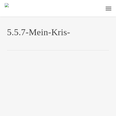
Skip
Men
to
main
content
5.5.7-Mein-Kris-