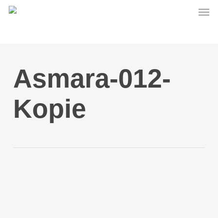
Men
Skip
to
main
content
Asmara-012-
Kopie