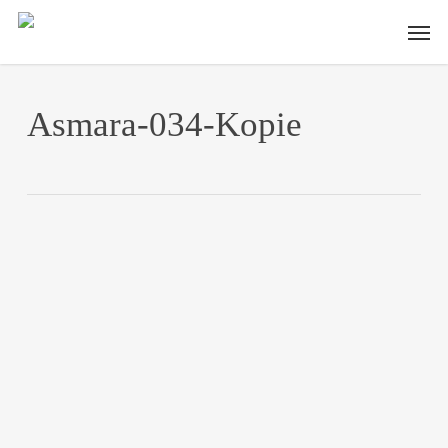
Skip
Men
to
main
content
Asmara-034-Kopie