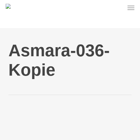
Men
Skip
to
main
content
Asmara-036-
Kopie