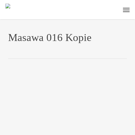
Skip
Men
to
main
content
Masawa 016 Kopie