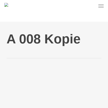
Men
Skip
to
main
content
A 008 Kopie