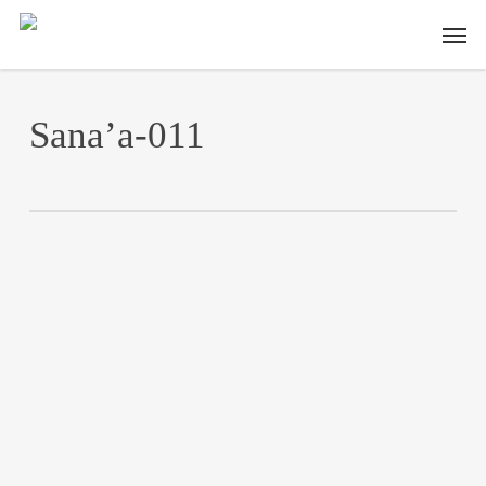
Skip
Men
to
main
content
Sana’a-011