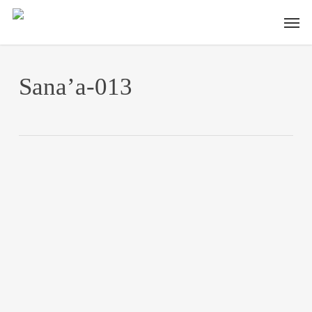
Skip
Men
to
main
content
Sana’a-013