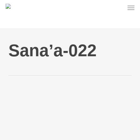
Men
Skip
to
main
content
Sana’a-022