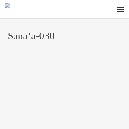
Skip
Men
to
main
content
Sana’a-030