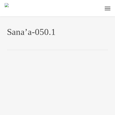
Skip
Men
to
main
content
Sana’a-050.1