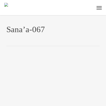
Skip
Men
to
main
content
Sana’a-067