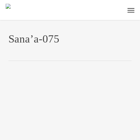
Skip
Men
to
main
content
Sana’a-075