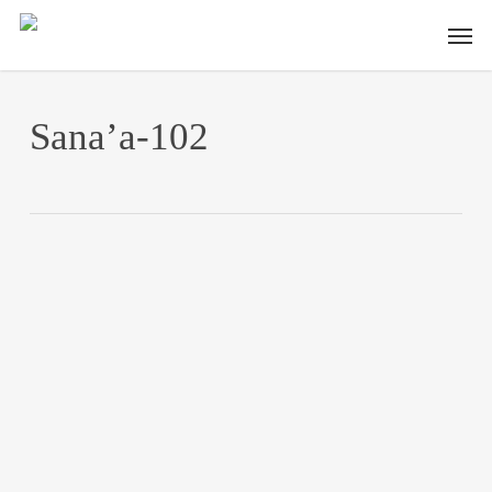
Skip
Men
to
main
content
Sana’a-102