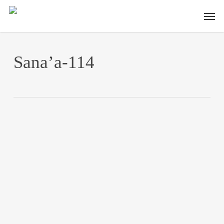
Skip
Men
to
main
content
Sana’a-114