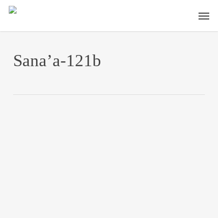
Skip
Men
to
main
content
Sana’a-121b