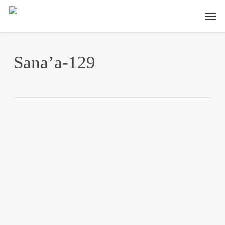
Skip
Men
to
main
content
Sana’a-129