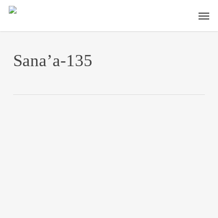
Skip
Men
to
main
content
Sana’a-135